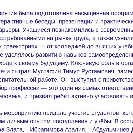
риятия была подготовлена насыщенная програ
рактивные беседы, презентации и практически
арьеры. Учащиеся познакомились с современн
стребованными на рынке труда, а также узнал
х траекториях — от колледжей до высших учеб
е уделялось развитию навыков самоопределен
хода к своему будущему. Ключевую роль в орга
речи сыграл Мустафин Тимур Рустамович, заме
спитательной работе. Он выступил с приветст
бор профессии — это один из самых ответствен
еловека, и призвал ребят активно участвовать в
ь мероприятию придало участие студентов, кот
им личным опытом поступления и учёбы. В сос
ва Злата, - Ибрагимова Азалия, - Абдульминев