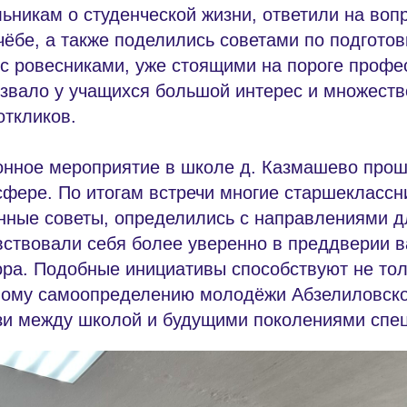
ьникам о студенческой жизни, ответили на воп
чёбе, а также поделились советами по подготов
с ровесниками, уже стоящими на пороге профе
звало у учащихся большой интерес и множеств
откликов.
нное мероприятие в школе д. Казмашево прош
фере. По итогам встречи многие старшеклассн
енные советы, определились с направлениями 
вствовали себя более уверенно в преддверии 
ора. Подобные инициативы способствуют не тол
ому самоопределению молодёжи Абзелиловског
зи между школой и будущими поколениями спец