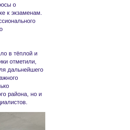
росы о
ке к экзаменам.
ссионального
о
ло в тёплой и
ики отметили,
для дальнейшего
важного
ько
о района, но и
иалистов.