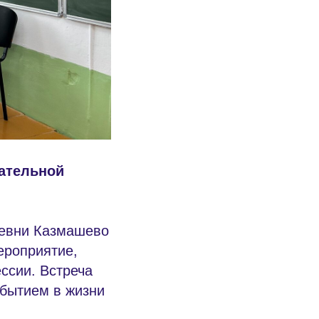
ательной
ревни Казмашево
ероприятие,
ссии. Встреча
обытием в жизни