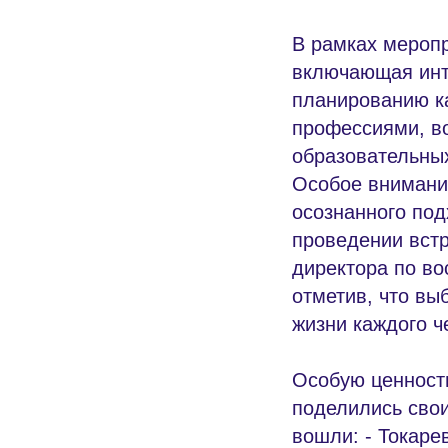
В рамках мероп
включающая инте
планированию к
профессиями, во
образовательны
Особое внимани
осознанного под
проведении вст
директора по во
отметив, что вы
жизни каждого ч
Особую ценност
поделились сво
вошли: - Токаре