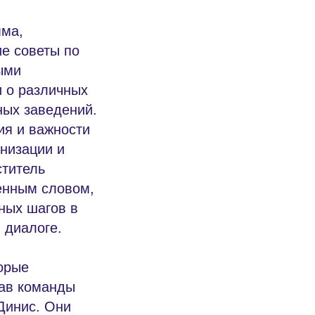
мма,
е советы по
ыми
и о различных
ных заведений.
ия и важности
низации и
ститель
венным словом,
ных шагов в
 диалоге.
орые
тав команды
 Динис. Они